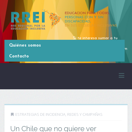
EDUCACION PARA TODXS,
PERSONAS CON Y SIN
DISCAPACIDAD,
EN SUS ESCUELAS INCLUSIVAS
Si te interesa sumar a tu
organización, contactate
Quiénes somos
rrei.latinoamerica@gmail.com
[54 11] 4381 2371
Contacto
ESTRATEGIAS DE INCIDENCIA
,
REDES Y CAMPAÑAS
Un Chile que no quiere ver