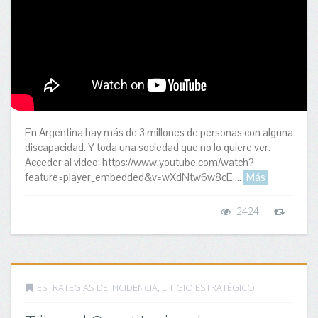
En Argentina hay más de 3 millones de personas con alguna
discapacidad. Y toda una sociedad que no lo quiere ver.
Acceder al video: https://www.youtube.com/watch?
feature=player_embedded&v=wXdNtw6w8cE ...
Más
2424
ESTRATEGIAS DE INCIDENCIA
,
LITIGIO ESTRATÉGICO