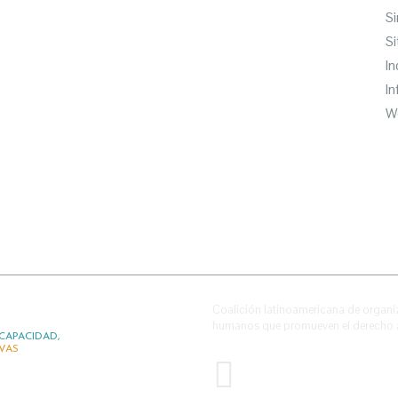
Si
Si
In
I
W
Coalición latinoamericana de organi
humanos que promueven el derecho a 
CAPACIDAD,
IVAS