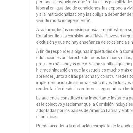
personas, sostuvimos que “reduce sus posibilidades
laboral en igualdad de condiciones, las expone a vivi
y a la institucionalización y las obliga a depender d
vivir de modo independiente”.
A su turno, los/as comisionados/as manifestaron su
En tal sentido, la comisionada Flávia Piovesan argu
exclusión y que no hay enseñanza de excelencia sin
A fin de responder a algunas inquietudes de la Comi
educación es un derecho de todos los niños y niñas
precisen más apoyos que otras no significa que no 
hicimos hincapié en que la escuela es mucho más qu
aprender junto a otras personas y construir redes p
implementación de sistemas educativos inclusivos 
reorientación desde los entornos segregados a los i
La audiencia constituyó una importante instancia par
este colectivo y reclamar que la Comisión incluya e
adoptadas por los países de América Latina y elab
específicas.
Puede acceder a la grabación completa de la audie