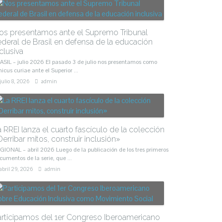
os presentamos ante el Supremo Tribunal
ederal de Brasil en defensa de la educación
clusiva
ASIL – julio 2026 El pasado 3 de julio nos presentamos como
icus curiae ante el Superior ...
julio 8, 2026
admin
a RREI lanza el cuarto fascículo de la colección
erribar mitos, construir inclusión»
GIONAL – abril 2026 Luego de la publicación de los tres primeros
cumentos de la serie, que ...
abril 29, 2026
admin
articipamos del 1er Congreso Iberoamericano