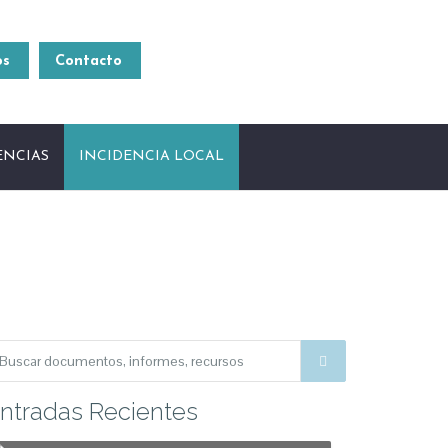
Si te interesa sumar a tu
organización, contactate
os
Contacto
rrei.latinoamerica@gmail.com
[54 11] 4381 2371
ENCIAS
INCIDENCIA LOCAL
ntradas Recientes