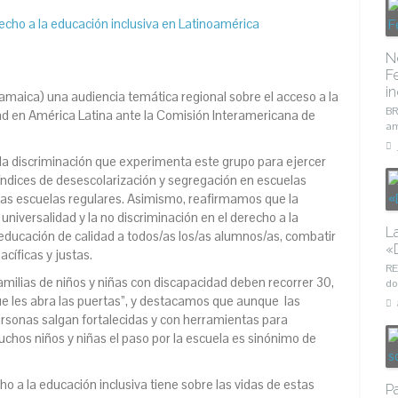
N
F
in
amaica) una audiencia temática regional sobre el acceso a la
BR
ad en América Latina ante la Comisión Interamericana de
am
la discriminación que experimenta este grupo para ejercer
índices de desescolarización y segregación en escuelas
 las escuelas regulares. Asimismo, reafirmamos que
la
universalidad y la no discriminación en el derecho a la
L
 educación de calidad a todos/as los/as alumnos/as, combatir
«D
acíficas y justas.
RE
familias de niños y niñas con discapacidad deben recorrer 30,
do
e les abra las puertas”,
y destacamos que aunque
las
ersonas salgan fortalecidas y con herramientas para
uchos niños y niñas el paso por la escuela es sinónimo de
ho a la educación inclusiva tiene sobre las vidas de estas
P