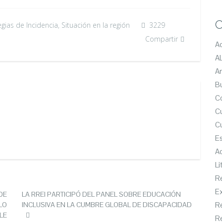
C
egias de Incidencia
,
Situación en la región
3229
Compartir
Ac
A
An
Bu
Co
C
Cu
Es
Ac
Li
R
Ex
DE
LA RREI PARTICIPÓ DEL PANEL SOBRE EDUCACIÓN
LO
INCLUSIVA EN LA CUMBRE GLOBAL DE DISCAPACIDAD
Re
LE
Re