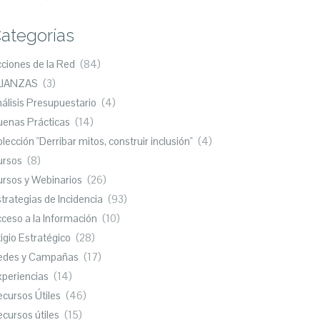
ategorías
ciones de la Red
(84)
LIANZAS
(3)
álisis Presupuestario
(4)
enas Prácticas
(14)
lección "Derribar mitos, construir inclusión"
(4)
ursos
(8)
rsos y Webinarios
(26)
trategias de Incidencia
(93)
ceso a la Información
(10)
tigio Estratégico
(28)
edes y Campañas
(17)
periencias
(14)
cursos Útiles
(46)
cursos útiles
(15)