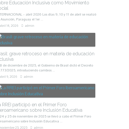
obre Educación Inclusiva como Movimiento
ocial
TERNACIONAL – abril 2026 Los días 9, 10 y 11 de abril se realizó
 Asunción, Paraguay el 1er ...
abril 14, 2026
admin
rasil: grave retroceso en materia de educación
clusiva
 8 de diciembre de 2025, el Gobierno de Brasil dictó el Decreto
.773/2025, introduciendo cambios ...
abril 9, 2026
admin
a RREI participó en el Primer Foro
beroamericano sobre Inclusión Educativa
 24 y 25 de noviembre de 2025 se llevó a cabo el Primer Foro
eroamericano sobre Inclusión Educativa ...
noviembre 25, 2025
admin