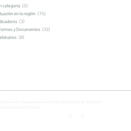
n categoría
(5)
tuación en la región
(75)
dicadores
(3)
nformes y Documentos
(32)
ebinarios
(8)
zaciones de y para personas con discapacidad y de derechos
la educación inclusiva.