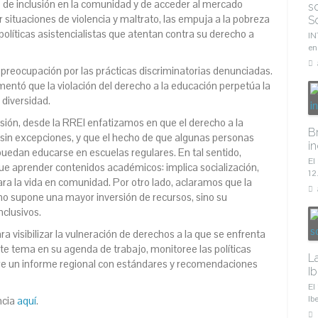
 de inclusión en la comunidad y de acceder al mercado
s
r situaciones de violencia y maltrato, las empuja a la pobreza
S
e políticas asistencialistas que atentan contra su derecho a
IN
en
 preocupación por las prácticas discriminatorias denunciadas.
mentó que la violación del derecho a la educación perpetúa la
 diversidad.
sión, desde la RREI enfatizamos en que el derecho a la
B
, sin excepciones, y que el hecho de que algunas personas
in
puedan educarse en escuelas regulares. En tal sentido,
El
e aprender contenidos académicos: implica socialización,
12
ara la vida en comunidad. Por otro lado, aclaramos que la
no supone una mayor inversión de recursos, sino su
nclusivos.
a visibilizar la vulneración de derechos a la que se enfrenta
ste tema en su agenda de trabajo, monitoree las políticas
L
ore un informe regional con estándares y recomendaciones
I
El
Ib
ncia
aquí
.