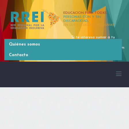
EDUCACION PARA TODXS,
PERSONAS CON Y SIN
DISCAPACIDAD,
EN SUS ESCUELAS INCLUSIVAS
Si te interesa sumar a tu
organización, contactate
Quiénes somos
rrei.latinoamerica@gmail.com
[54 11] 4381 2371
Contacto