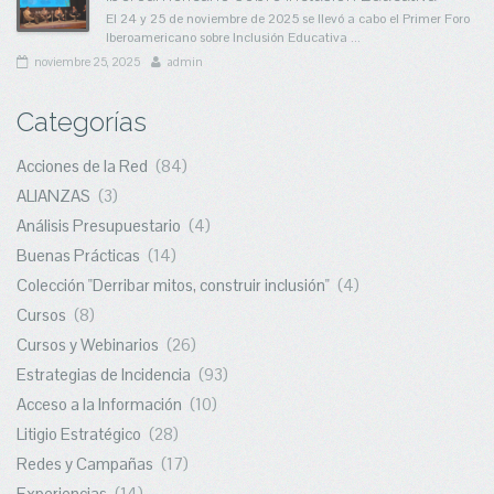
El 24 y 25 de noviembre de 2025 se llevó a cabo el Primer Foro
Iberoamericano sobre Inclusión Educativa ...
noviembre 25, 2025
admin
Categorías
Acciones de la Red
(84)
ALIANZAS
(3)
Análisis Presupuestario
(4)
Buenas Prácticas
(14)
Colección "Derribar mitos, construir inclusión"
(4)
Cursos
(8)
Cursos y Webinarios
(26)
Estrategias de Incidencia
(93)
Acceso a la Información
(10)
Litigio Estratégico
(28)
Redes y Campañas
(17)
Experiencias
(14)