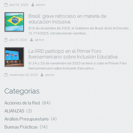
abril 14, 2026
admin
Brasil: grave retroceso en materia de
educación inclusiva
El 8 de diciembre de 2025, el Gobierno de Brasil dictó el Decreto
12.773/2025, introduciendo cambios ...
abril 9, 2026
admin
La RREI participó en el Primer Foro
Iberoamericano sobre Inclusión Educativa
El 24 y 25 de noviembre de 2025 se llevó a cabo el Primer Foro
Iberoamericano sobre Inclusión Educativa ...
noviembre 25, 2025
admin
Categorías
Acciones de la Red
(84)
ALIANZAS
(3)
Análisis Presupuestario
(4)
Buenas Prácticas
(14)