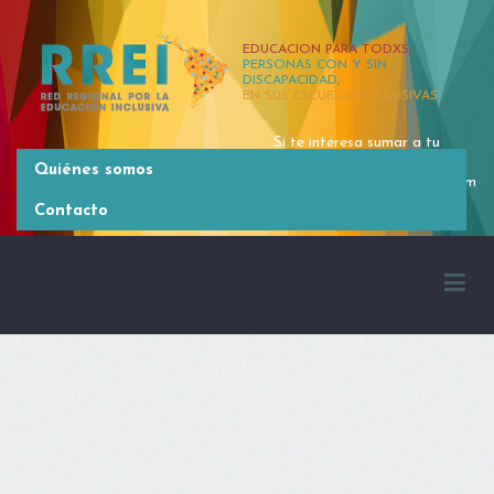
EDUCACION PARA TODXS,
PERSONAS CON Y SIN
DISCAPACIDAD,
EN SUS ESCUELAS INCLUSIVAS
Si te interesa sumar a tu
organización, contactate
Quiénes somos
rrei.latinoamerica@gmail.com
[54 11] 4381 2371
Contacto