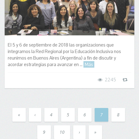
El 5 y 6 de septiembre de 2018 las organizaciones que
integramos la Red Regional por la Educación Inclusiva nos
reunimos en Buenos Aires (Argentina) a fin de discutir y
acordar estrategias para avanzar en ...
Más
2245
«
‹
4
5
6
7
8
9
10
›
»