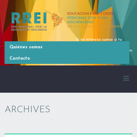
EDUCACION PARA TODXS,
PERSONAS CON Y SIN
DISCAPACIDAD,
EN SUS ESCUELAS INCLUSIVAS
Si te interesa sumar a tu
organización, contactate
Quiénes somos
rrei.latinoamerica@gmail.com
[54 11] 4381 2371
Contacto
ARCHIVES