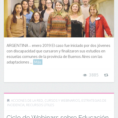
ARGENTINA – enero 2019 El caso fue iniciado por dos jóvenes
con discapacidad que cursaron y finalizaron sus estudios en
escuelas comunes de la provincia de Buenos Aires con las
adaptaciones ...
Más
3885
ACCIONES DE LA RED
,
CURSOS Y WEBINARIOS
,
ESTRATEGIAS DE
INCIDENCIA
,
RECURSOS ÚTILES
Ciclo de Webinars sobre Educación