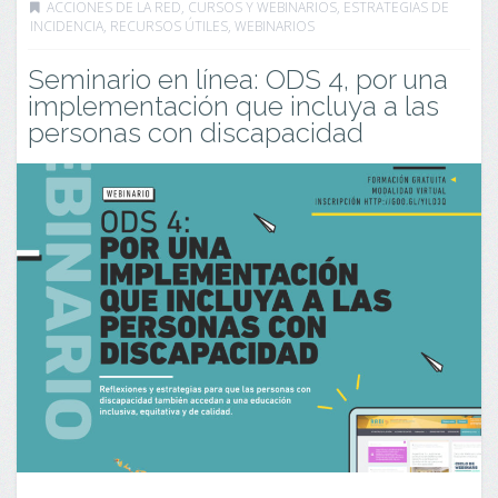
ACCIONES DE LA RED
,
CURSOS Y WEBINARIOS
,
ESTRATEGIAS DE
INCIDENCIA
,
RECURSOS ÚTILES
,
WEBINARIOS
Seminario en línea: ODS 4, por una
implementación que incluya a las
personas con discapacidad