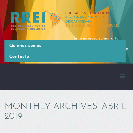
EDUCACION PARA TODXS,
PERSONAS CON Y SIN
DISCAPACIDAD,
EN SUS ESCUELAS INCLUSIVAS
Si te interesa sumar a tu
organización, contactate
Quiénes somos
rrei.latinoamerica@gmail.com
[54 11] 4381 2371
Contacto
MONTHLY ARCHIVES:
ABRIL
2019