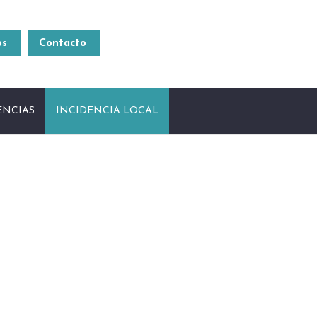
Si te interesa sumar a tu
organización, contactate
os
Contacto
rrei.latinoamerica@gmail.com
[54 11] 4381 2371
ENCIAS
INCIDENCIA LOCAL