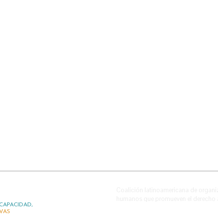
Coalición latinoamericana de organi
humanos que promueven el derecho a 
CAPACIDAD,
IVAS