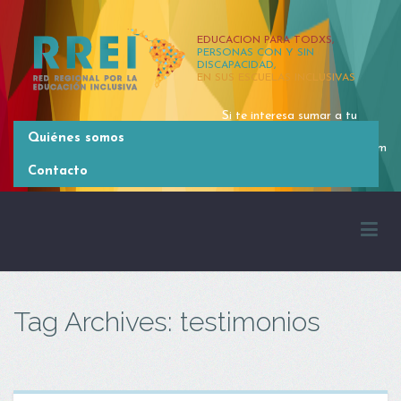
EDUCACION PARA TODXS,
PERSONAS CON Y SIN
DISCAPACIDAD,
EN SUS ESCUELAS INCLUSIVAS
Si te interesa sumar a tu
organización, contactate
Quiénes somos
rrei.latinoamerica@gmail.com
[54 11] 4381 2371
Contacto
Tag Archives: testimonios