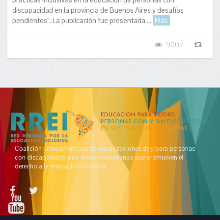
discapacidad en la provincia de Buenos Aires y desafíos
pendientes”. La publicación fue presentada ...
Más
9007
EDUCACION PARA TODXS,
PERSONAS CON Y SIN DISCAPACIDAD,
EN SUS ESCUELAS INCLUSIVAS
Coalición latinoamericana de organizaciones de y para personas
con discapacidad y de derechos humanos que promueven el
derecho a la educación inclusiva.