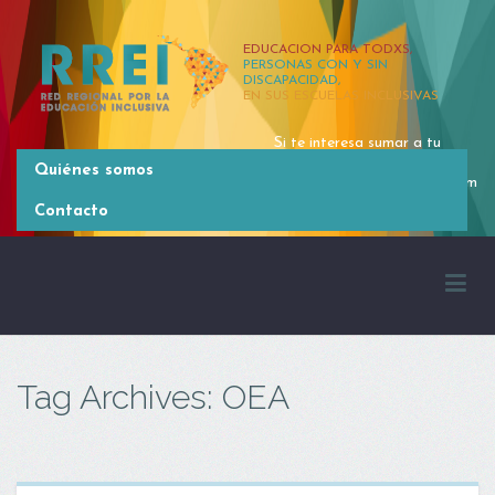
EDUCACION PARA TODXS,
PERSONAS CON Y SIN
DISCAPACIDAD,
EN SUS ESCUELAS INCLUSIVAS
Si te interesa sumar a tu
organización, contactate
Quiénes somos
rrei.latinoamerica@gmail.com
[54 11] 4381 2371
Contacto
Tag Archives: OEA