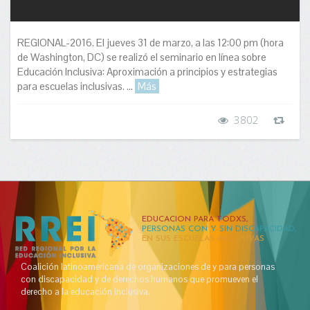
REGIONAL-2016. El jueves 31 de marzo, a las 12:00 pm (hora
de Washington, DC) se realizó el seminario en línea sobre
Educación Inclusiva: Aproximación a principios y estrategias
para escuelas inclusivas. ...
Más
3802
EDUCACION PARA TODXS,
PERSONAS CON Y SIN DISCAPACIDAD,
EN SUS ESCUELAS INCLUSIVAS
Coalición latinoamericana de organizaciones de y para personas
con discapacidad y de derechos humanos que promueven el
derecho a la educación inclusiva.