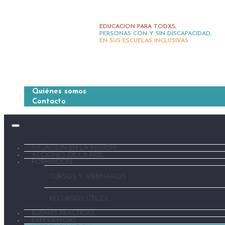
EDUCACION PARA TODXS,
PERSONAS CON Y SIN DISCAPACIDAD,
EN SUS ESCUELAS INCLUSIVAS
Quiénes somos
Contacto
SITUACIÓN EN LA REGIÓN
ACCIONES DE LA RED
FORMACIÓN
CURSOS Y WEBINARIOS
RECURSOS ÚTILES
BUENAS PRÁCTICAS
EXPERIENCIAS