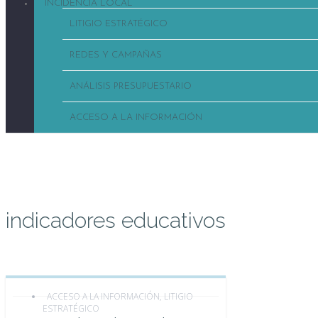
INCIDENCIA LOCAL
LITIGIO ESTRATÉGICO
REDES Y CAMPAÑAS
ANÁLISIS PRESUPUESTARIO
ACCESO A LA INFORMACIÓN
SITUACIÓN EN LA REGIÓN
ACCIONES DE LA RED
F
indicadores educativos
ACCESO A LA INFORMACIÓN
,
LITIGIO
ESTRATÉGICO