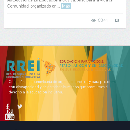
Comunidad, organizado en ...
Más
8341
EDUCACION PARA TODXS,
PERSONAS CON Y SIN DISCAPACIDAD,
EN SUS ESCUELAS INCLUSIVAS
Coalición latinoamericana de organizaciones de y para personas
con discapacidad y de derechos humanos que promueven el
derecho a la educación inclusiva.