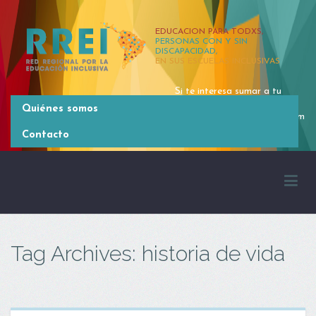
EDUCACION PARA TODXS,
PERSONAS CON Y SIN
DISCAPACIDAD,
EN SUS ESCUELAS INCLUSIVAS
Si te interesa sumar a tu
organización, contactate
Quiénes somos
rrei.latinoamerica@gmail.com
[54 11] 4381 2371
Contacto
Tag Archives: historia de vida