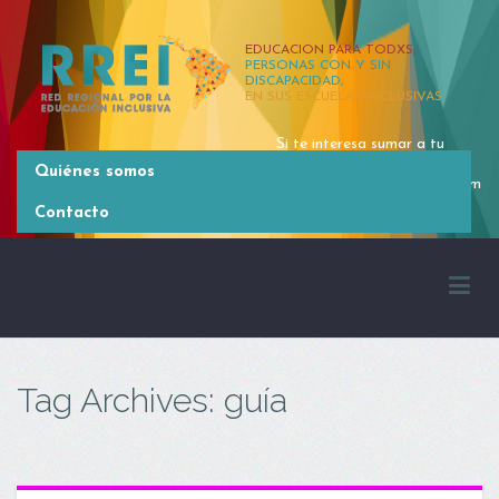
EDUCACION PARA TODXS,
PERSONAS CON Y SIN
DISCAPACIDAD,
EN SUS ESCUELAS INCLUSIVAS
Si te interesa sumar a tu
organización, contactate
Quiénes somos
rrei.latinoamerica@gmail.com
[54 11] 4381 2371
Contacto
Tag Archives: guía