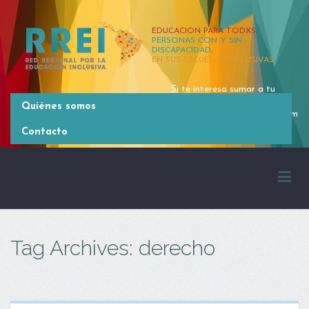
EDUCACION PARA TODXS,
PERSONAS CON Y SIN
DISCAPACIDAD,
EN SUS ESCUELAS INCLUSIVAS
Si te interesa sumar a tu
organización, contactate
Quiénes somos
rrei.latinoamerica@gmail.com
[54 11] 4381 2371
Contacto
Tag Archives: derecho