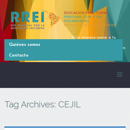
EDUCACION PARA TODXS,
PERSONAS CON Y SIN
DISCAPACIDAD,
EN SUS ESCUELAS INCLUSIVAS
Si te interesa sumar a tu
organización, contactate
Quiénes somos
rrei.latinoamerica@gmail.com
[54 11] 4381 2371
Contacto
Tag Archives: CEJIL